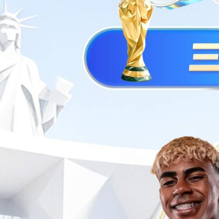
社会公益
社会责任报告
人才建设
人才理念
福利待遇
招聘岗位
投资者关系
互动平台
信披公告
联系我们
联系我们
检举投诉