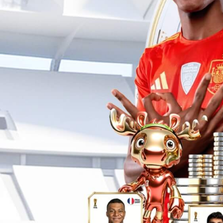
科研诚信
科研诚信制度
科研失信处理公告
科研诚信新闻
相关资料
中文
EN

您需要了解什么产品和服务?
新闻中心
网站首页
金沙检测线路js69
企业简介