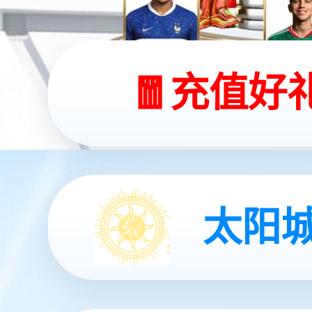
发展历程
荣誉资质
组织架构
产品与服务
业务板块
产品体系
质量保证
创新研发
合作伙伴
企业文化
企业理念
发展战略
党建引领
新闻中心
公司新闻
行业资讯
社会责任
可持续发展
社会公益
社会责任报告
人才建设