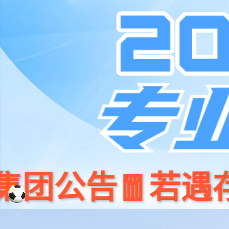
金沙检测线路js69(中国)有限公
金沙检测线路js69
企业简介
发展历程
荣誉资质
组织架构
产品与服务
业务板块
产品体系