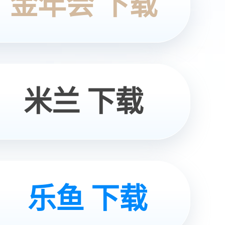
盛宴中，金沙检测线路js69的创新成果与人才风采成为瞩目的
而出，荣获集团表彰。这一成果体现了金沙检测线路js69在
福凭借卓越的专业能力，被评定为集团B类科技专业人才，顾计
。
锋局长，以及金沙检测线路js69总经理吴利阳、中达科技研发部
、交流热烈，集团董事长金王涛更是率先向程玉峰院士提问互动，共
产力核心优势；要破“圈”破“卷”，拓展高质量发展新空间；要
的创新工作指明了清晰的方向。
领 创新共融”的主题，紧跟金董的步伐，坚定创新基因，凝聚团队