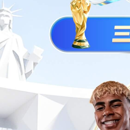
社会公益
社会责任报告
人才建设
人才理念
福利待遇
招聘岗位
投资者关系
互动平台
信披公告
联系我们
联系我们
检举投诉