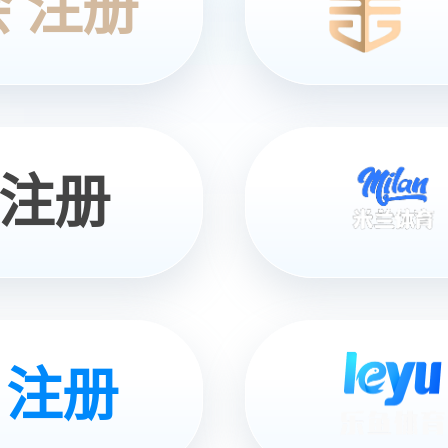
集团总经办主任、科协副主席吴雪祥主持。在这场集团级的创新
共创》为题作创新工作总结发言。
的扎实工作获得了集团的充分肯定。
改善” 项目，凭借其显著的实践成效，在众多创新立项验收项目中脱颖
、孙丽荣获“优秀科技工作者与先进科技工作者”称号；同时，陈小
业人才代表，展现了金沙检测线路js69雄厚的人才储备与强大的创新根基
“创新驱动发展”为核心，特邀程玉峰院士、丁丽萍主席、章丽
话中分享了公司的创新理念与实践思考。对话现场思想碰撞
迪智慧的思想盛宴。
创新才是破局良策。他指出，要向“新”而“行”，构筑新质生
实创新发展的根基。这一系列要求，为金沙检测线路js69未来
迈向新征程的起点。金沙检测线路js69将紧密围绕集团“新质引
篇章贡献核心力量！