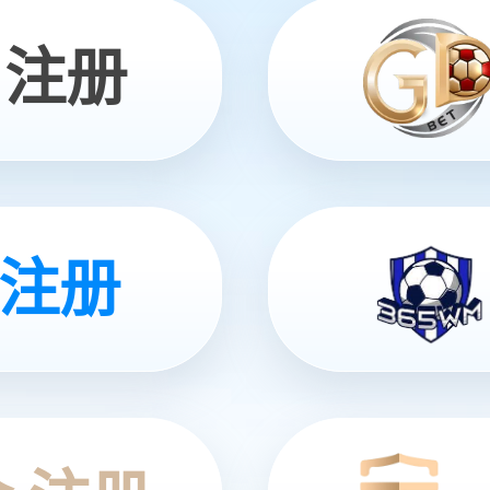
新大会上荣获表彰，共话发展新篇
览次数
83
25年创新大会隆重召开。加拿大皇家科学院院士程玉峰，县科协主席